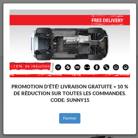
info@cachesousmoteur.fr
PANIER
Cache Sous Moteur Mercedes
Cache Sous Moteur Mercedes Citan
Marques
Marque
PROMOTION D’ÉTÉ!
LIVRAISON GRATUITE + 10 %
DE RÉDUCTION SUR TOUTES LES COMMANDES.
CODE:
SUNNY15
Retour au catalogue
Fermer