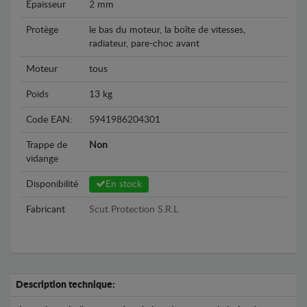
Epaisseur
2 mm
Protège
le bas du moteur, la boîte de vitesses,
radiateur, pare-choc avant
Moteur
tous
Poids
13 kg
Code EAN:
5941986204301
Trappe de
Non
vidange
Disponibilité
En stock
Fabricant
Scut Protection S.R.L
Description technique: