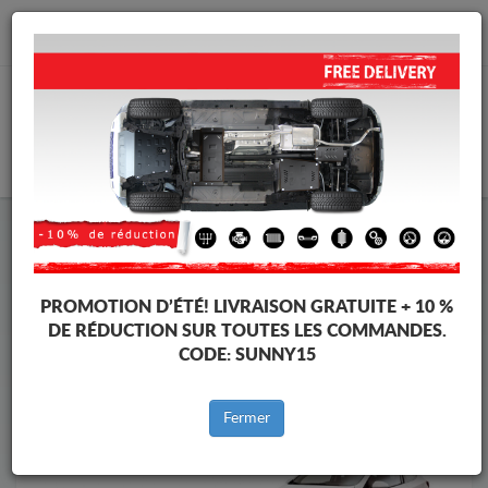
info@cachesousmoteur.fr
PANIER
Cache Sous Moteur Mazda
Cache Sous Moteur Mazda 2
Marques
Marque
PROMOTION D’ÉTÉ!
LIVRAISON GRATUITE + 10 %
DE RÉDUCTION SUR TOUTES LES COMMANDES.
CODE:
SUNNY15
Retour au catalogue
Fermer