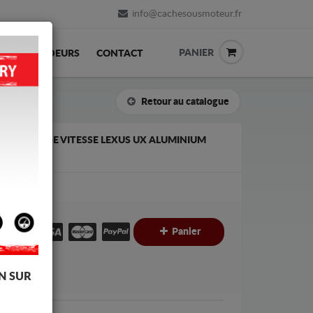
info@cachesousmoteur.fr
PANIER
REVENDEURS
CONTACT
Retour au catalogue
LA BOÎTE DE VITESSE LEXUS UX ALUMINIUM
€
Panier
C
N SUR