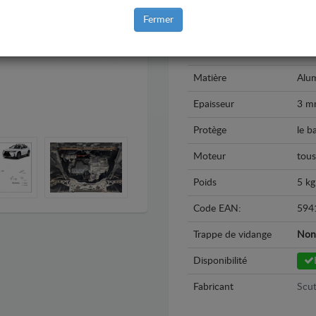
Marque
Lex
Fermer
Modèle
Lex
Année
201
Matière
Alu
Epaisseur
3 m
Protège
le b
Moteur
tous
Poids
5 kg
Code EAN:
594
Trappe de vidange
Non
Disponibilité
Fabricant
Scut