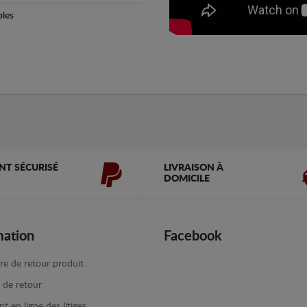
bles
NT SÉCURISÉ
LIVRAISON À
DOMICILE
mation
Facebook
re de retour produit
e de retour
t en ligne des litiges