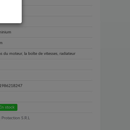
us
us UX
9 - 2026
minium
m
as du moteur, la boîte de vitesses, radiateur
1986218247
En stock
 Protection S.R.L