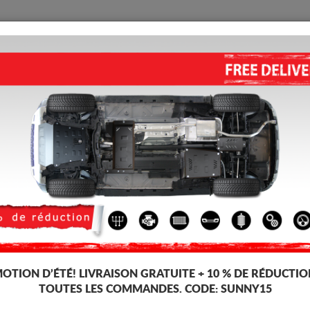
PROTECTION
ACCUEIL
LIVRAISON
AVIS
xus UX
CACHE SOUS MOTEUR ET DE 
(2019-2026)
Code d'article: 26.177ALU
353
TT
OTION D’ÉTÉ!
LIVRAISON GRATUITE + 10 % DE RÉDUCTIO
TOUTES LES COMMANDES. CODE:
SUNNY15