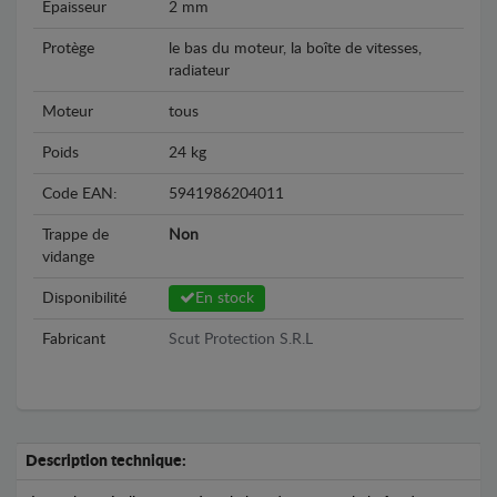
Epaisseur
2 mm
Protège
le bas du moteur, la boîte de vitesses,
radiateur
Moteur
tous
Poids
24 kg
Code EAN:
5941986204011
Trappe de
Non
vidange
Disponibilité
En stock
Fabricant
Scut Protection S.R.L
Description technique: