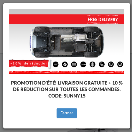
info@cachesousmoteur.fr
PANIER
Cache Sous Moteur Kia
Cache Sous Moteur Kia Sorento
Marques
Marque
PROMOTION D’ÉTÉ!
LIVRAISON GRATUITE + 10 %
DE RÉDUCTION SUR TOUTES LES COMMANDES.
CODE:
SUNNY15
Retour au catalogue
Fermer