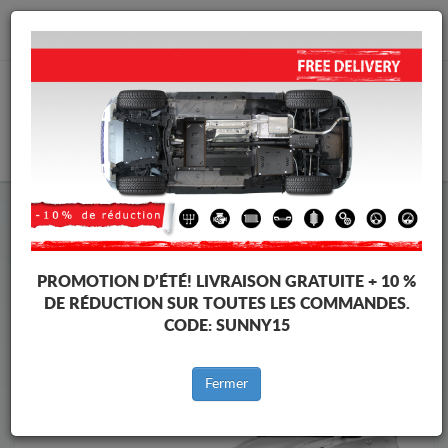
info@cachesousmoteur.fr
PANIER
Cache Sous Moteur Kia
Cache Sous Moteur Kia C eed
Marques
Marque
PROMOTION D’ÉTÉ!
LIVRAISON GRATUITE + 10 %
DE RÉDUCTION SUR TOUTES LES COMMANDES.
CODE:
SUNNY15
Retour au catalogue
Fermer