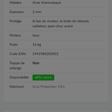
Matière
Acier thermolaqué
Epaisseur
2 mm
Protège
le bas du moteur, la boîte de vitesses,
radiateur, pare-choc avant
Moteur
tous
Poids
16 kg
Code EAN:
5941986203922
Trappe de
Non
vidange
Disponibilité
En stock
Fabricant
Scut Protection S.R.L