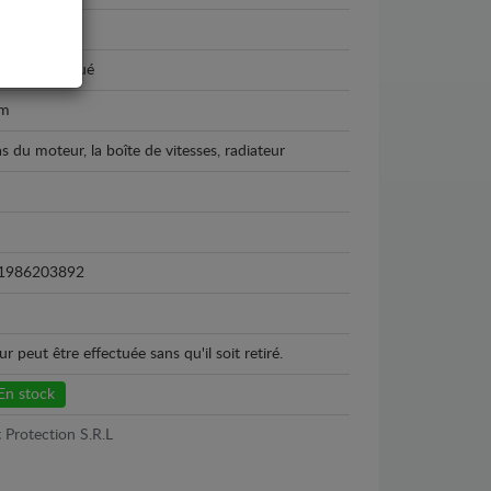
7 - 2011
r thermolaqué
m
as du moteur, la boîte de vitesses, radiateur
1986203892
peut être effectuée sans qu'il soit retiré.
En stock
 Protection S.R.L