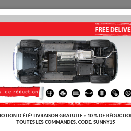
PROTECTION
ACCUEIL
LIVRAISON
AVIS
 eed
CACHE SOUS MOTEUR ET DE L
Code d'article: 30.211
149 
142
TT
OTION D’ÉTÉ!
LIVRAISON GRATUITE + 10 % DE RÉDUCTIO
Marque
Kia
TOUTES LES COMMANDES. CODE:
SUNNY15
Modèle
Kia 