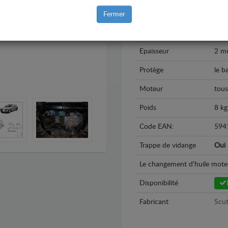
Année
200
Fermer
Matière
Acie
Epaisseur
2 m
Protège
le b
Moteur
tous
Poids
8 kg
Code EAN:
594
Trappe de vidange
Oui
Le changement d'huile moteur 
Disponibilité
Fabricant
Scut