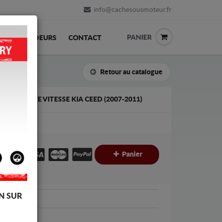
info@cachesousmoteur.fr
PANIER
REVENDEURS
CONTACT
Retour au catalogue
A BOÎTE DE VITESSE KIA CEED (2007-2011)
€
€
Panier
C
N SUR
C eed