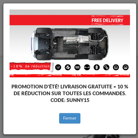
info@cachesousmoteur.fr
PANIER
Cache Sous Moteur Jeep
Cache Sous Moteur Jeep Compass
Marques
Marque
PROMOTION D’ÉTÉ!
LIVRAISON GRATUITE + 10 %
DE RÉDUCTION SUR TOUTES LES COMMANDES.
CODE:
SUNNY15
Retour au catalogue
Fermer