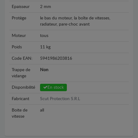
Epaisseur
2 mm
Protège
le bas du moteur, la boîte de vitesses,
radiateur, pare-choc avant
Moteur
tous
Poids
11 kg
Code EAN:
5941986203816
Trappe de
Non
vidange
Disponibilité
En stock
Fabricant
Scut Protection S.R.L
Boite de
all
vitesse