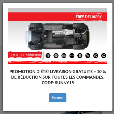
info@cachesousmoteur.fr
PANIER
Cache Sous Moteur Ford
Cache Sous Moteur Ford Mondeo
Marques
Marque
PROMOTION D’ÉTÉ!
LIVRAISON GRATUITE + 10 %
DE RÉDUCTION SUR TOUTES LES COMMANDES.
CODE:
SUNNY15
Retour au catalogue
Fermer