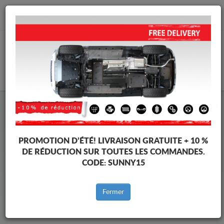
info@cachesousmoteur.fr
PANIER
Cache Sous Moteur Ford
Cache Sous Moteur Ford C-Max
Marques
Marque
PROMOTION D’ÉTÉ!
LIVRAISON GRATUITE + 10 %
DE RÉDUCTION SUR TOUTES LES COMMANDES.
CODE:
SUNNY15
Retour au catalogue
Fermer