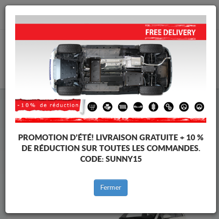
info@cachesousmoteur.fr
PANIER
Cache Sous Moteur Fiat
Cache Sous Moteur Fiat 500
Marques
Marque
PROMOTION D’ÉTÉ!
LIVRAISON GRATUITE + 10 %
DE RÉDUCTION SUR TOUTES LES COMMANDES.
CODE:
SUNNY15
Retour au catalogue
Fermer