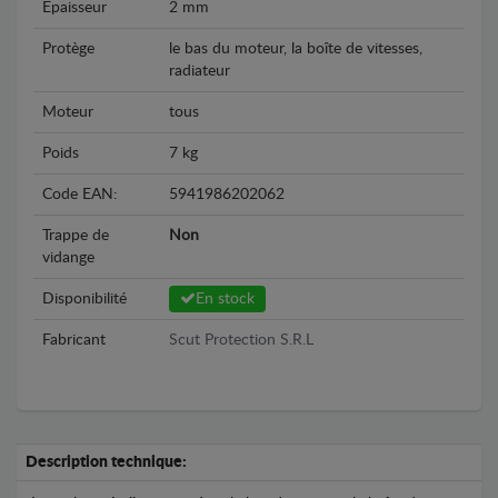
Epaisseur
2 mm
Protège
le bas du moteur, la boîte de vitesses,
radiateur
Moteur
tous
Poids
7 kg
Code EAN:
5941986202062
Trappe de
Non
vidange
Disponibilité
En stock
Fabricant
Scut Protection S.R.L
Description technique: