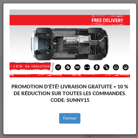
info@cachesousmoteur.fr
PANIER
Cache Sous Moteur Mercedes
Cache Sous Moteur Mercedes Sprinter
Marques
Marque
PROMOTION D’ÉTÉ!
LIVRAISON GRATUITE + 10 %
DE RÉDUCTION SUR TOUTES LES COMMANDES.
CODE:
SUNNY15
Retour au catalogue
Fermer