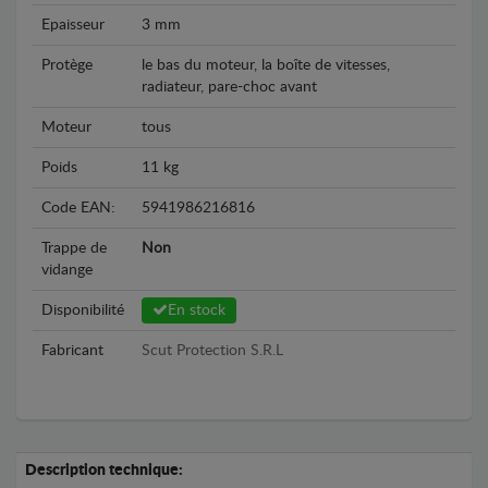
Epaisseur
3 mm
Protège
le bas du moteur, la boîte de vitesses,
radiateur, pare-choc avant
Moteur
tous
Poids
11 kg
Code EAN:
5941986216816
Trappe de
Non
vidange
Disponibilité
En stock
Fabricant
Scut Protection S.R.L
Description technique: