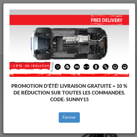
info@cachesousmoteur.fr
PANIER
Cache Sous Moteur Alfa Romeo
Cache Sous Moteur Alfa Romeo Stelvio
Marques
Marque
PROMOTION D’ÉTÉ!
LIVRAISON GRATUITE + 10 %
DE RÉDUCTION SUR TOUTES LES COMMANDES.
CODE:
SUNNY15
Retour au catalogue
Fermer