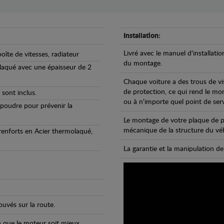
Installation:
Livré avec le manuel d'installatio
oîte de vitesses, radiateur
du montage.
olaqué avec une épaisseur de 2
Chaque voiture a des trous de vi
de protection, ce qui rend le mo
 sont inclus.
ou à n'importe quel point de ser
 poudre pour prévenir la
Le montage de votre plaque de p
mécanique de la structure du véh
 renforts en Acier thermolaqué,
La garantie et la manipulation de
uvés sur la route.
n que le moteur soit mieux