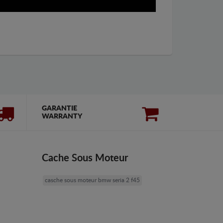
GARANTIE
WARRANTY
Cache Sous Moteur
casche sous moteur bmw seria 2 f45