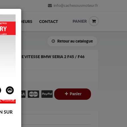
info@cachesousmoteur.fr
PANIER
REVENDEURS
CONTACT
Retour au catalogue
A BOÎTE DE VITESSE BMW SERIA 2 F45 / F46
€
€
Panier
C
N SUR
W