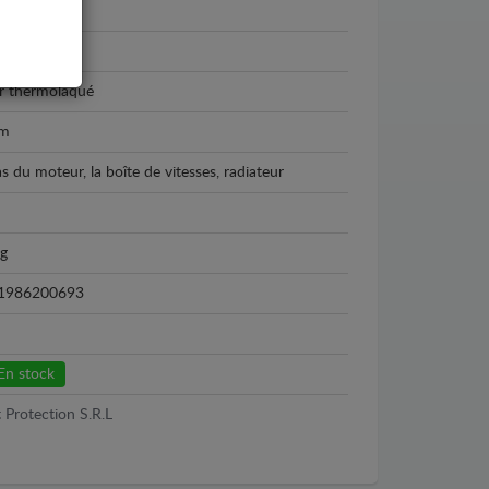
 Seria 2
3 - 2018
r thermolaqué
m
as du moteur, la boîte de vitesses, radiateur
kg
1986200693
En stock
 Protection S.R.L