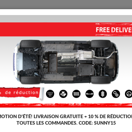
PROTECTION
ACCUEIL
LIVRAISON
AVIS
MW Seria 2
CACHE SOUS MOTEUR ET DE L
(2013-2018)
Code d'article: 03.023
192 
185
TT
OTION D’ÉTÉ!
LIVRAISON GRATUITE + 10 % DE RÉDUCTIO
TOUTES LES COMMANDES. CODE:
SUNNY15
Marque
BM