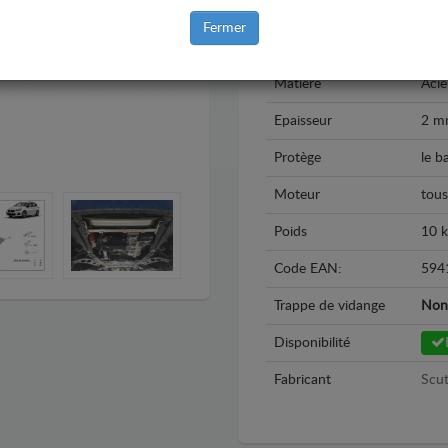
Modèle
BMW
Fermer
Année
201
Matière
Acie
Epaisseur
2 m
Protège
le b
Moteur
tous
Poids
10 
Code EAN:
594
Trappe de vidange
Non
Disponibilité
Fabricant
Scut