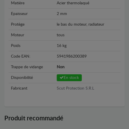
Matière
Acier thermolaqué
Epaisseur
2 mm
Protège
le bas du moteur, radiateur
Moteur
tous
Poids
16 kg
Code EAN:
5941986200389
Trappe de vidange
Non
Disponibilité
En stock
Fabricant
Scut Protection S.R.L
Produit recommandé