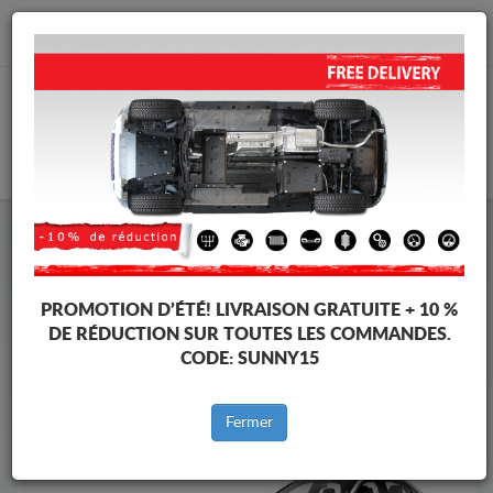
info@cachesousmoteur.fr
PANIER
Cache Sous Moteur Audi
Cache Sous Moteur Audi A8
Marques
Marque
PROMOTION D’ÉTÉ!
LIVRAISON GRATUITE + 10 %
DE RÉDUCTION SUR TOUTES LES COMMANDES.
CODE:
SUNNY15
Retour au catalogue
Fermer