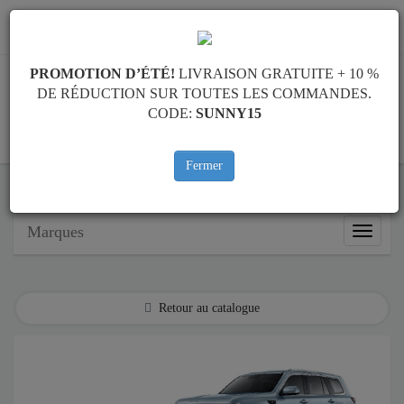
info@cachesousmoteur.fr
PROMOTION D’ÉTÉ!
LIVRAISON GRATUITE + 10 %
DE RÉDUCTION SUR TOUTES LES COMMANDES.
CODE:
SUNNY15
PANIER
Fermer
Cache Sous Moteur Baic
Cache Sous Moteur Baic Beijing BJ60
Marques
Marque
Retour au catalogue