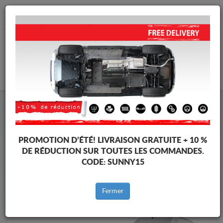
info@cachesousmoteur.fr
PANIER
Cache Sous Moteur Volkswagen
Cache Sous Moteur Volkswagen Crafter
Marques
Marque
PROMOTION D’ÉTÉ!
LIVRAISON GRATUITE + 10 %
DE RÉDUCTION SUR TOUTES LES COMMANDES.
CODE:
SUNNY15
Retour au catalogue
Fermer