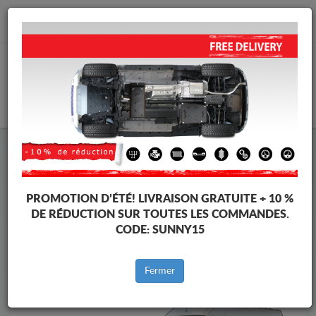
info@cachesousmoteur.fr
PANIER
Cache Sous Moteur Toyota
Cache Sous Moteur Toyota Proace Max
Marques
Marque
PROMOTION D’ÉTÉ!
LIVRAISON GRATUITE + 10 %
DE RÉDUCTION SUR TOUTES LES COMMANDES.
CODE:
SUNNY15
Retour au catalogue
Fermer