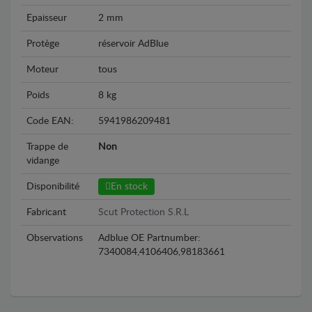
Epaisseur
2 mm
Protège
réservoir AdBlue
Moteur
tous
Poids
8 kg
Code EAN:
5941986209481
Trappe de
Non
vidange
Disponibilité
En stock
Fabricant
Scut Protection S.R.L
Observations
Adblue OE Partnumber:
7340084,4106406,98183661