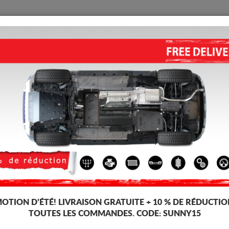
PROTECTION
ACCUEIL
LIVRAISON
AVIS
Peugeot Boxer
CACHE DE PROTECTION RÉS
(2016-2026)
Code d'article: 98.027
179 
172
TT
OTION D’ÉTÉ!
LIVRAISON GRATUITE + 10 % DE RÉDUCTIO
TOUTES LES COMMANDES. CODE:
SUNNY15
Marque