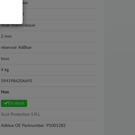
Peugeot Boxer
2016 - 2026
Acier thermolaqué
2 mm
réservoir AdBlue
tous
4 kg
5941986206695
Non
En stock
Scut Protection S.R.L
Adblue OE Partnumber: P1001282