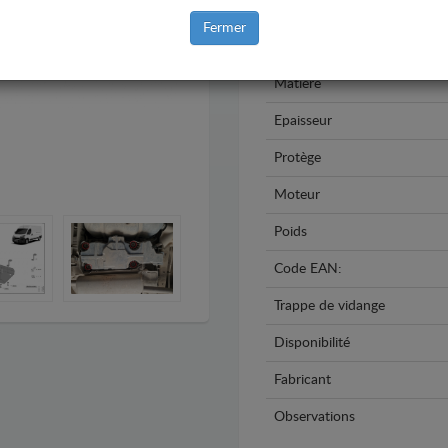
Modèle
Fermer
Année
Matière
Epaisseur
Protège
Moteur
Poids
Code EAN:
Trappe de vidange
Disponibilité
Fabricant
Observations