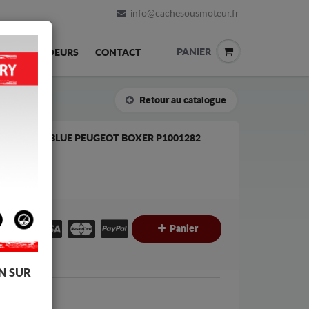
info@cachesousmoteur.fr
PANIER
REVENDEURS
CONTACT
Retour au catalogue
ERVOIR ADBLUE PEUGEOT BOXER P1001282
€
€
Panier
C
N SUR
Peugeot