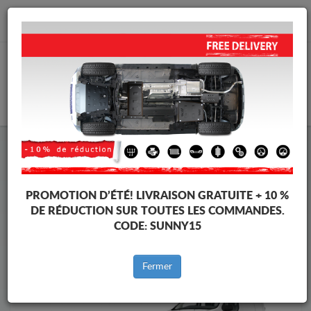
info@cachesousmoteur.fr
PANIER
Cache Sous Moteur Opel
Cache Sous Moteur Opel Vivaro
Marques
Marque
PROMOTION D’ÉTÉ!
LIVRAISON GRATUITE + 10 %
DE RÉDUCTION SUR TOUTES LES COMMANDES.
CODE:
SUNNY15
Retour au catalogue
Fermer