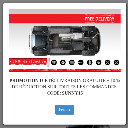
info@cachesousmoteur.fr
PANIER
Cache Sous Moteur Fiat
Cache Sous Moteur Fiat Panda
Marques
Marque
PROMOTION D’ÉTÉ!
LIVRAISON GRATUITE + 10 %
DE RÉDUCTION SUR TOUTES LES COMMANDES.
CODE:
SUNNY15
Retour au catalogue
Fermer