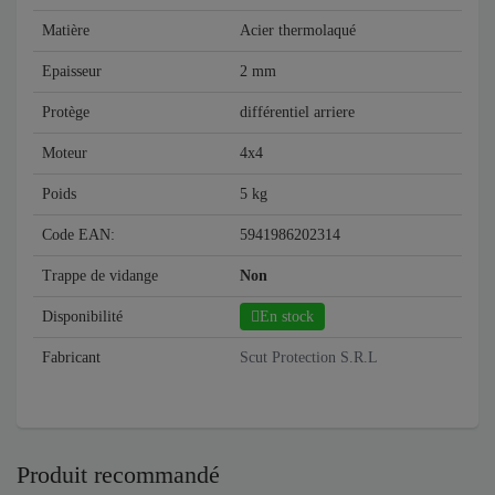
Matière
Acier thermolaqué
Epaisseur
2 mm
Protège
différentiel arriere
Moteur
4x4
Poids
5 kg
Code EAN:
5941986202314
Trappe de vidange
Non
Disponibilité
En stock
Fabricant
Scut Protection S.R.L
Produit recommandé