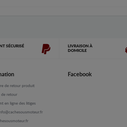
NT SÉCURISÉ
LIVRAISON À
DOMICILE
mation
Facebook
re de retour produit
e de retour
t en ligne des litiges
info@cachesousmoteur.fr
hesousmoteur.fr