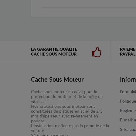
LA GARANTIE QUALITÉ
PAIEME
CACHE SOUS MOTEUR
PAYPAL
Cache Sous Moteur
Infor
Cache sous moteur en acier pour la
Formulai
protection du moteur et de la boîte de
Politiqu
vitesses.
Nos protections sous moteur sont
Règlemen
constituées de plaques en acier de 2-3
mm d'épaisseur avec revêtement en
E-mail:
poudre.
L'installation n'affecte pas la garantie de la
Site:
cac
voiture.
24 mois de garantie.