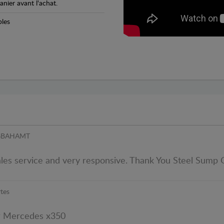
anier avant l'achat.
bles
 GBAHAMT
ales service and very responsive. Thank You Steel Sump 
tes
ür Mercedes x350