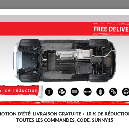
PROTECTION
ACCUEIL
LIVRAISON
AVIS
 Mercedes X-Classe
CACHE DE PROTECTION DE R
5.00
out of
5
stars based on
Code d'article: 99.103
172 
165
TT
OTION D’ÉTÉ!
LIVRAISON GRATUITE + 10 % DE RÉDUCTIO
TOUTES LES COMMANDES. CODE:
SUNNY15
Marque