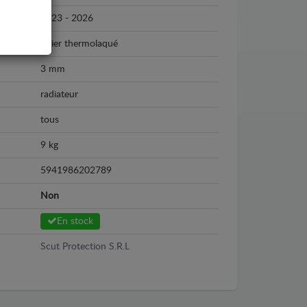
2023 - 2026
Acier thermolaqué
3 mm
radiateur
tous
9 kg
5941986202789
Non
En stock
Scut Protection S.R.L