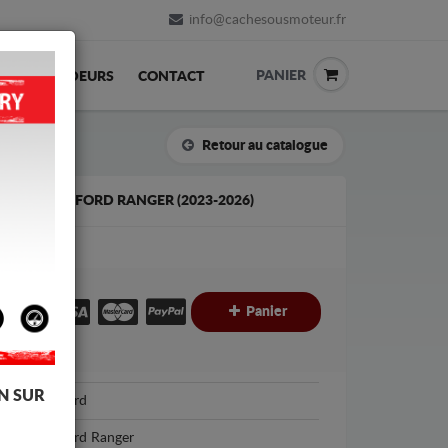
info@cachesousmoteur.fr
PANIER
REVENDEURS
CONTACT
Retour au catalogue
ADIATEUR FORD RANGER (2023-2026)
€
€
Panier
C
N SUR
Ford
Ford Ranger