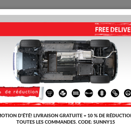
PROTECTION
ACCUEIL
LIVRAISON
AVIS
 Ranger
CACHE DE PROTECTION DE R
Code d'article: 08.503
173 
166
TT
OTION D’ÉTÉ!
LIVRAISON GRATUITE + 10 % DE RÉDUCTIO
Marque
TOUTES LES COMMANDES. CODE:
SUNNY15
Modèle