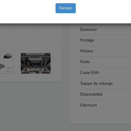
Année
Fermer
Matière
Epaisseur
Protège
Moteur
Poids
Code EAN:
Trappe de vidange
Disponibilité
Fabricant