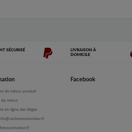
NT SÉCURISÉ
LIVRAISON À
DOMICILE
mation
Facebook
re de retour produit
e de retour
t en ligne des litiges
info@cachesousmoteur.fr
hesousmoteur.fr