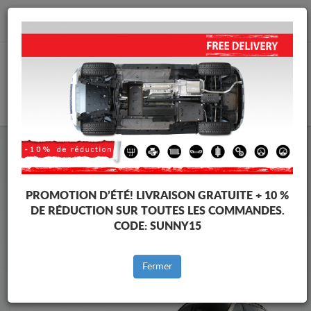
info@cachesousmoteur.fr
PANIER
Cache Sous Moteur Mercedes
Cache Sous Moteur Mercedes Viano
Marques
Marque
PROMOTION D’ÉTÉ!
LIVRAISON GRATUITE + 10 %
DE RÉDUCTION SUR TOUTES LES COMMANDES.
CODE:
SUNNY15
Retour au catalogue
Fermer