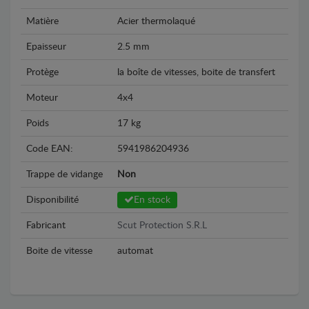
Matière
Acier thermolaqué
Epaisseur
2.5 mm
Protège
la boîte de vitesses, boite de transfert
Moteur
4x4
Poids
17 kg
Code EAN:
5941986204936
Trappe de vidange
Non
Disponibilité
En stock
Fabricant
Scut Protection S.R.L
Boite de vitesse
automat