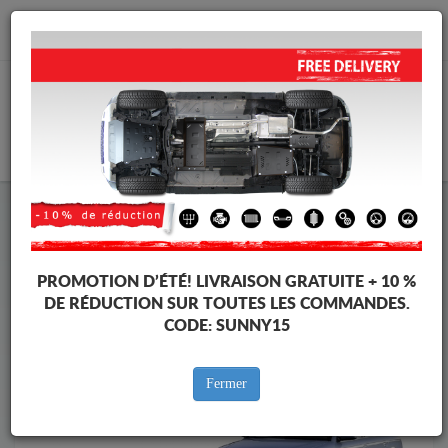
info@cachesousmoteur.fr
PANIER
Cache Sous Moteur Audi
Cache Sous Moteur Audi A4
Marques
Marque
PROMOTION D’ÉTÉ!
LIVRAISON GRATUITE + 10 %
DE RÉDUCTION SUR TOUTES LES COMMANDES.
CODE:
SUNNY15
Retour au catalogue
Fermer