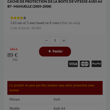
CACHE DE PROTECTION DE LA BOÎTE DE VITESSE AUDI A4
B7- MANUELLE (2005-2008)
3.63
out of
5
stars based on
8
votes (
Voir les avis
).
Code d'article: 00.004
103 €
Panier
89
€
TTC
Ce produit ne peut pas être monter sans notre protection sous
moteur
Marque
Audi
Modèle
Audi A4