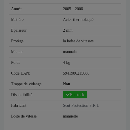
Année
2005 - 2008
Matière
Acier thermolaqué
Epaisseur
2 mm
Protège
la boîte de vitesses
Moteur
manuala
Poids
4 kg
Code EAN:
5941986215086
Trappe de vidange
Non
Disponibilité
En stock
Fabricant
Scut Protection S.R.L
Boite de vitesse
manuelle