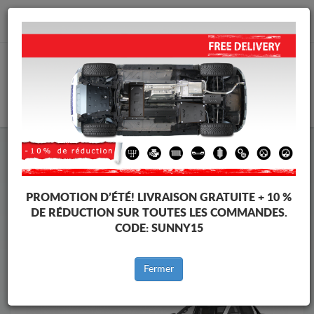
info@cachesousmoteur.fr
PANIER
Cache Sous Moteur Volkswagen
Cache Sous Moteur Volkswagen Amarok
Marques
Marque
PROMOTION D’ÉTÉ!
LIVRAISON GRATUITE + 10 %
DE RÉDUCTION SUR TOUTES LES COMMANDES.
CODE:
SUNNY15
Retour au catalogue
Fermer