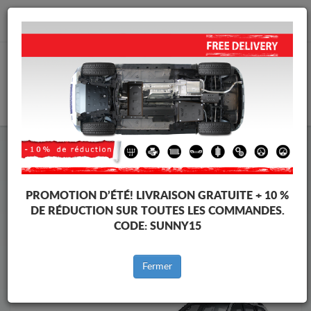
info@cachesousmoteur.fr
PANIER
Cache Sous Moteur Toyota
Cache Sous Moteur Toyota Land Cruiser
Marques
Marque
PROMOTION D’ÉTÉ!
LIVRAISON GRATUITE + 10 %
DE RÉDUCTION SUR TOUTES LES COMMANDES.
CODE:
SUNNY15
Retour au catalogue
Fermer