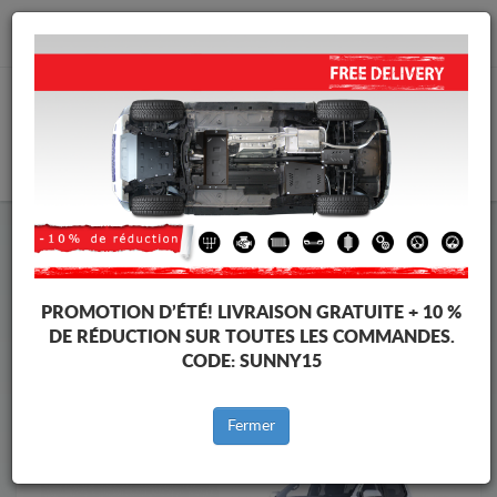
info@cachesousmoteur.fr
PANIER
Cache Sous Moteur Ford
Cache Sous Moteur Ford Ranger Raptor
Marques
Marque
PROMOTION D’ÉTÉ!
LIVRAISON GRATUITE + 10 %
DE RÉDUCTION SUR TOUTES LES COMMANDES.
CODE:
SUNNY15
Retour au catalogue
Fermer