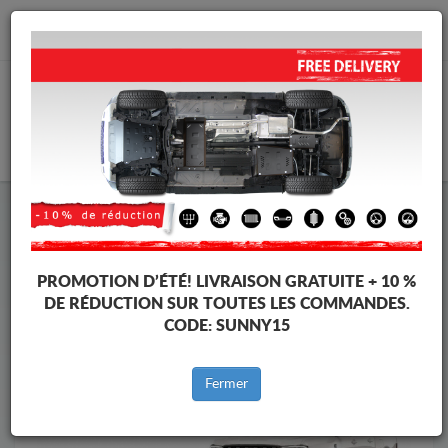
info@cachesousmoteur.fr
PANIER
Cache Sous Moteur Ford
Cache Sous Moteur Ford Ranger
Marques
Marque
PROMOTION D’ÉTÉ!
LIVRAISON GRATUITE + 10 %
DE RÉDUCTION SUR TOUTES LES COMMANDES.
CODE:
SUNNY15
Retour au catalogue
Fermer