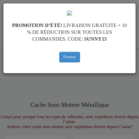
info@cachesousmoteur.fr
PROMOTION D’ÉTÉ!
LIVRAISON GRATUITE + 10
% DE RÉDUCTION SUR TOUTES LES
COMMANDES. CODE:
SUNNY15
PANIER
Fermer
Marques
Marque
Cache Sous Moteur Métallique
Conçu pour presque tous les types de véhicules, avec expédition directe depuis
l’usine.
Achetez votre cache sous moteur avec expédition directe depuis l’usine!